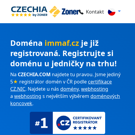
Kontakt
Doména
immaf.cz
je již
registrovaná. Registrujte si
doménu u jedničky na trhu!
Na
CZECHIA.COM
najdete tu pravou. Jsme jediný
5
★
registrátor domén v ČR podle
certifikace
CZ.NIC
. Najdete u nás
domény
,
webhosting
a
webhosting
s největším výběrem
doménových
koncovek
.