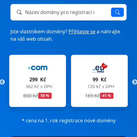
Název domény k registraci nebo převodu
Jste vlastníkem domény?
Přihlaste se
a nahrajte
na váš web obsah.
299 Kč
99 Kč
362 Kč s DPH
120 Kč s DPH
600 Kč
169 Kč
50 %
41 %
* cena na 1. rok registrace nové domény